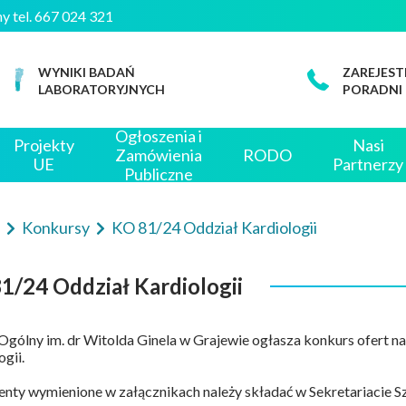
czny tel. 667 024 321
WYNIKI BADAŃ
ZAREJEST
LABORATORYJNYCH
PORADNI
Ogłoszenia i
Projekty
Nasi
Zamówienia
RODO
UE
Partnerzy
Publiczne
e
Konkursy
KO 81/24 Oddział Kardiologii
1/24 Oddział Kardiologii
 Ogólny im. dr Witolda Ginela w Grajewie ogłasza konkurs ofert na
gii.
ty wymienione w załącznikach należy składać w Sekretariacie Szp