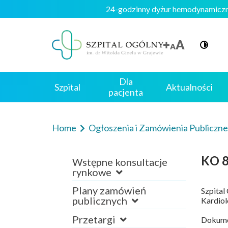
24-godzinny dyżur hemodynami
Dla
Szpital
Aktualności
pacjenta
Home
Ogłoszenia i Zamówienia Publiczn
KO 8
Wstępne konsultacje
rynkowe
Plany zamówień
Szpital
publicznych
Kardiolo
Przetargi
Dokumen