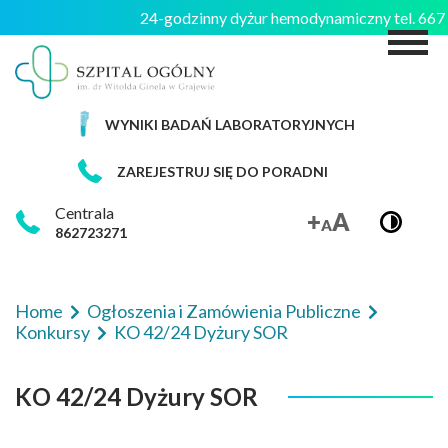
24-godzinny dyżur hemodynamiczny tel. 66
M
WYNIKI BADAŃ LABORATORYJNYCH
ZAREJESTRUJ SIĘ DO PORADNI
Centrala
862723271
Home
Ogłoszenia i Zamówienia Publiczne
Konkursy
KO 42/24 Dyżury SOR
KO 42/24 Dyżury SOR