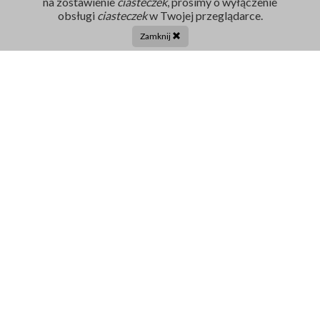
na zostawienie
ciasteczek
, prosimy o wyłączenie
Rejestracja
obsługi
ciasteczek
w Twojej przeglądarce.
86 211 91 17
Zamknij
Tel. centrala:
86 272 32 71
E-mail
sekretariat@szpital-grajewo.pl
Facebook
TikTok
Szpital
RODO
Dla pacjenta
Nasi Partnerzy
Aktualności
Oferty Pracy
Projekty UE
Kontakt
Ogłoszenia i Zamówienia
Dofinansowania