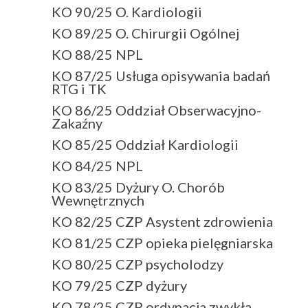
KO 90/25 O. Kardiologii
KO 89/25 O. Chirurgii Ogólnej
KO 88/25 NPL
KO 87/25 Usługa opisywania badań
RTG i TK
KO 86/25 Oddział Obserwacyjno-
Zakaźny
KO 85/25 Oddział Kardiologii
KO 84/25 NPL
KO 83/25 Dyżury O. Chorób
Wewnętrznych
KO 82/25 CZP Asystent zdrowienia
KO 81/25 CZP opieka pielęgniarska
KO 80/25 CZP psycholodzy
KO 79/25 CZP dyżury
KO 78/25 CZP ordynacja zwykła