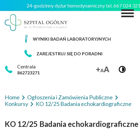
24-godzinny dyżur hemodynamiczny tel. 667 024 3
M
WYNIKI BADAŃ LABORATORYJNYCH
ZAREJESTRUJ SIĘ DO PORADNI
Centrala
862723271
Home
Ogłoszenia i Zamówienia Publiczne
Konkursy
KO 12/25 Badania echokardiograficzne
KO 12/25 Badania echokardiograficzne