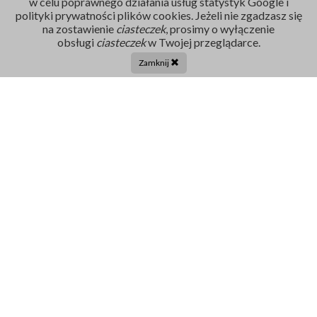
w celu poprawnego działania usług statystyk Google i
polityki prywatności plików cookies. Jeżeli nie zgadzasz się
na zostawienie
ciasteczek
, prosimy o wyłączenie
Rejestracja
obsługi
ciasteczek
w Twojej przeglądarce.
86 211 91 17
Zamknij
Tel. centrala:
86 272 32 71
E-mail
sekretariat@szpital-grajewo.pl
Facebook
TikTok
Szpital
RODO
Dla pacjenta
Nasi Partnerzy
Aktualności
Oferty Pracy
Projekty UE
Kontakt