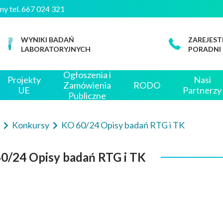
iczny tel. 667 024 321
WYNIKI BADAŃ
ZAREJEST
LABORATORYJNYCH
PORADNI
Ogłoszenia i
Projekty
Nasi
Zamówienia
RODO
UE
Partnerzy
Publiczne
e
Konkursy
KO 60/24 Opisy badań RTG i TK
0/24 Opisy badań RTG i TK