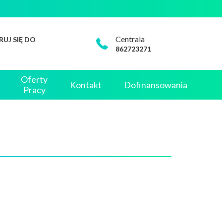
Centrala
RUJ SIĘ DO
862723271
Oferty
Kontakt
Dofinansowania
Pracy