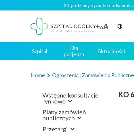
24-godzinny dyżur hemodynam
Dla
Szpital
Aktualności
pacjenta
Home
Ogłoszenia i Zamówienia Publiczn
KO 6
Wstępne konsultacje
rynkowe
Plany zamówień
publicznych
Przetargi