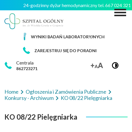
24-godzinny dyżur hemodynamiczny tel. 667 024 32
M
WYNIKI BADAŃ LABORATORYJNYCH
ZAREJESTRUJ SIĘ DO PORADNI
Centrala
862723271
Home
Ogłoszenia i Zamówienia Publiczne
Konkursy - Archiwum
KO 08/22 Pielęgniarka
KO 08/22 Pielęgniarka