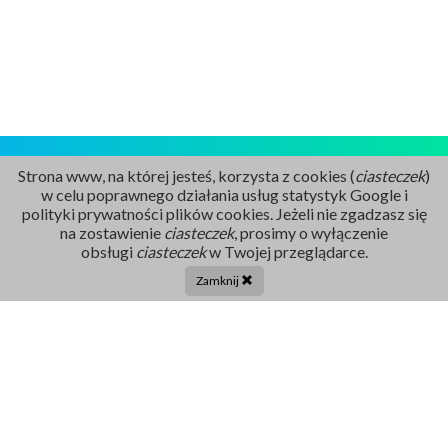
Strona www, na której jesteś, korzysta z cookies (
ciasteczek
)
w celu poprawnego działania usług statystyk Google i
polityki prywatności plików cookies. Jeżeli nie zgadzasz się
na zostawienie
ciasteczek
, prosimy o wyłączenie
Rejestracja
obsługi
ciasteczek
w Twojej przeglądarce.
86 211 91 17
Zamknij
Tel. centrala:
86 272 32 71
E-mail
sekretariat@szpital-grajewo.pl
Facebook