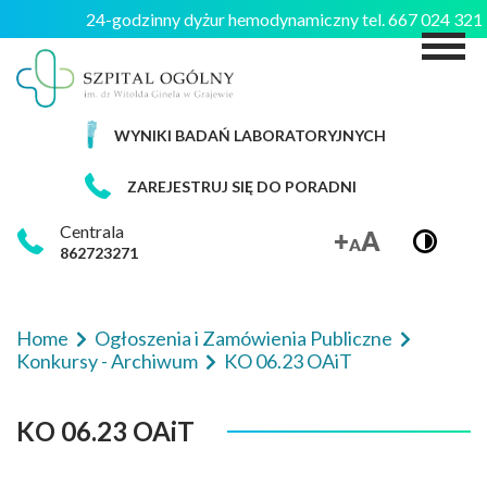
24-godzinny dyżur hemodynamiczny tel. 667 024 32
M
WYNIKI BADAŃ LABORATORYJNYCH
ZAREJESTRUJ SIĘ DO PORADNI
Centrala
862723271
Home
Ogłoszenia i Zamówienia Publiczne
Konkursy - Archiwum
KO 06.23 OAiT
KO 06.23 OAiT