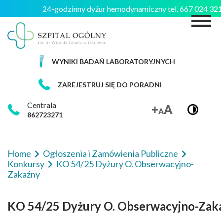
24-godzinny dyżur hemodynamiczny tel. 667 024 3
M
WYNIKI BADAŃ LABORATORYJNYCH
ZAREJESTRUJ SIĘ DO PORADNI
Centrala
862723271
Home
Ogłoszenia i Zamówienia Publiczne
Konkursy
KO 54/25 Dyżury O. Obserwacyjno-
Zakaźny
KO 54/25 Dyżury O. Obserwacyjno-Zak