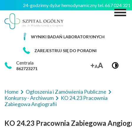
24-godzinny dyżur hemodynamiczny tel. 667 024 32
M
WYNIKI BADAŃ LABORATORYJNYCH
ZAREJESTRUJ SIĘ DO PORADNI
Centrala
862723271
Home
Ogłoszenia i Zamówienia Publiczne
Konkursy - Archiwum
KO 24.23 Pracownia
Zabiegowa Angiografii
KO 24.23 Pracownia Zabiegowa Angiogr