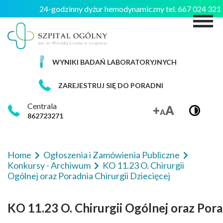
24-godzinny dyżur hemodynamiczny tel. 667 024 32
M
WYNIKI BADAŃ LABORATORYJNYCH
ZAREJESTRUJ SIĘ DO PORADNI
Centrala
862723271
Home
Ogłoszenia i Zamówienia Publiczne
Konkursy - Archiwum
KO 11.23 O. Chirurgii
Ogólnej oraz Poradnia Chirurgii Dziecięcej
KO 11.23 O. Chirurgii Ogólnej oraz Pora