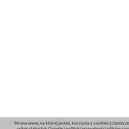
Strona www, na której jesteś, korzysta z cookies (
ciastecz
usług statystyk Google i polityki prywatności plików cook