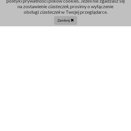
polityki prywatności plików cookies. Jeżeli nie zgadzasz się
na zostawienie
ciasteczek
, prosimy o wyłączenie
Rejestracja
obsługi
ciasteczek
w Twojej przeglądarce.
86 211 91 17
Zamknij
Tel. centrala:
86 272 32 71
E-mail
sekretariat@szpital-grajewo.pl
Facebook
TikTok
Szpital
RODO
Dla pacjenta
Nasi Partnerzy
Aktualności
Oferty Pracy
Projekty UE
Kontakt