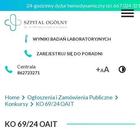
24-godzinny dyżur hemodynamiczny tel. 667 024 3
M
WYNIKI BADAŃ LABORATORYJNYCH
ZAREJESTRUJ SIĘ DO PORADNI
Centrala
862723271
Home
Ogłoszenia i Zamówienia Publiczne
Konkursy
KO 69/24 OAIT
KO 69/24 OAIT