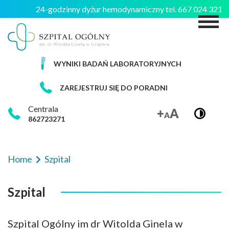
24-godzinny dyżur hemodynamiczny tel. 667 024 321
M
WYNIKI BADAŃ LABORATORYJNYCH
ZAREJESTRUJ SIĘ DO PORADNI
Centrala
862723271
Home
Szpital
Szpital
Szpital Ogólny im dr Witolda Ginela w