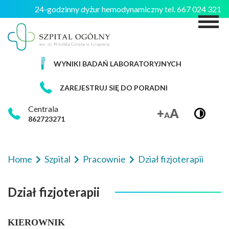
24-godzinny dyżur hemodynamiczny tel. 667 024 321
M
WYNIKI BADAŃ LABORATORYJNYCH
ZAREJESTRUJ SIĘ DO PORADNI
Centrala
862723271
Home
Szpital
Pracownie
Dział fizjoterapii
Dział fizjoterapii
KIEROWNIK