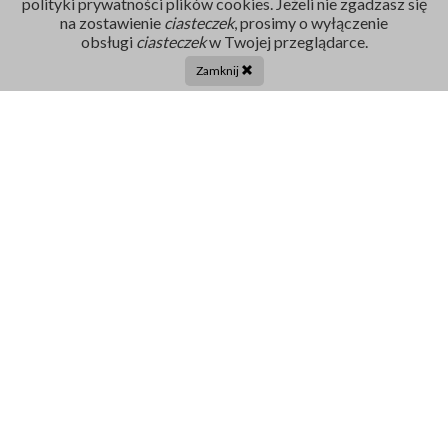
polityki prywatności plików cookies. Jeżeli nie zgadzasz się
na zostawienie
ciasteczek
, prosimy o wyłączenie
Rejestracja
obsługi
ciasteczek
w Twojej przeglądarce.
86 211 91 17
Zamknij
Tel. centrala:
86 272 32 71
E-mail
sekretariat@szpital-grajewo.pl
Facebook
TikTok
Szpital
RODO
Dla pacjenta
Nasi Partnerzy
Aktualności
Oferty Pracy
Projekty UE
Kontakt