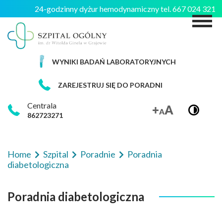
24-godzinny dyżur hemodynamiczny tel. 667 024 321
M
WYNIKI BADAŃ LABORATORYJNYCH
ZAREJESTRUJ SIĘ DO PORADNI
Centrala
862723271
Home
Szpital
Poradnie
Poradnia
diabetologiczna
Poradnia diabetologiczna