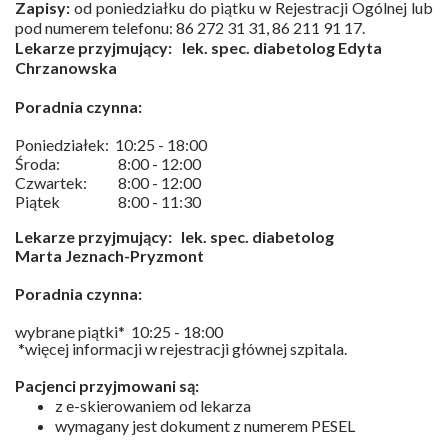
Zapisy:
od poniedziałku do piątku w Rejestracji Ogólnej lub
pod numerem telefonu: 86 272 31 31, 86 211 91 17.
Lekarze przyjmujący:
lek. spec. diabetolog Edyta
Chrzanowska
Poradnia czynna:
Poniedziałek:
10:25 - 18:00
Środa:
8:00 - 12:00
Czwartek:
8:00 - 12:00
Piątek
8:00 - 11:30
Lekarze przyjmujący:
lek. spec. diabetolog
Marta Jeznach-Pryzmont
Poradnia czynna:
wybrane piątki*
10:25 - 18:00
*więcej informacji w rejestracji głównej szpitala.
Pacjenci przyjmowani są:
z e-skierowaniem od lekarza
wymagany jest dokument z numerem PESEL