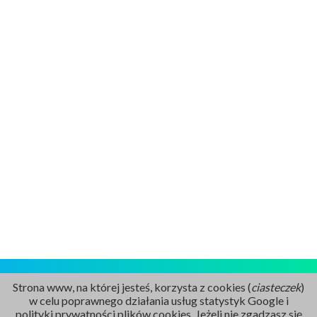
Strona www, na której jesteś, korzysta z cookies (
ciasteczek
)
w celu poprawnego działania usług statystyk Google i
polityki prywatności plików cookies. Jeżeli nie zgadzasz się