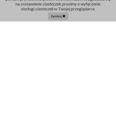
na zostawienie
ciasteczek
, prosimy o wyłączenie
Rejestracja
obsługi
ciasteczek
w Twojej przeglądarce.
86 211 91 17
Zamknij
Tel. centrala:
86 272 32 71
E-mail
sekretariat@szpital-grajewo.pl
Facebook
TikTok
Szpital
RODO
Dla pacjenta
Nasi Partnerzy
Aktualności
Oferty Pracy
Projekty UE
Kontakt