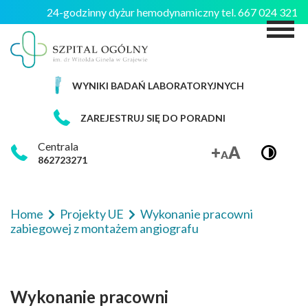
24-godzinny dyżur hemodynamiczny tel. 667 024 321
M
WYNIKI BADAŃ LABORATORYJNYCH
ZAREJESTRUJ SIĘ DO PORADNI
Centrala
862723271
Home
Projekty UE
Wykonanie pracowni
zabiegowej z montażem angiografu
Wykonanie pracowni