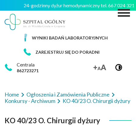
24-godzinny dyżur hemodynamiczny tel. 667 024 32
M
WYNIKI BADAŃ LABORATORYJNYCH
ZAREJESTRUJ SIĘ DO PORADNI
Centrala
862723271
Home
Ogłoszenia i Zamówienia Publiczne
Konkursy - Archiwum
KO 40/23 O. Chirurgii dyżury
KO 40/23 O. Chirurgii dyżury