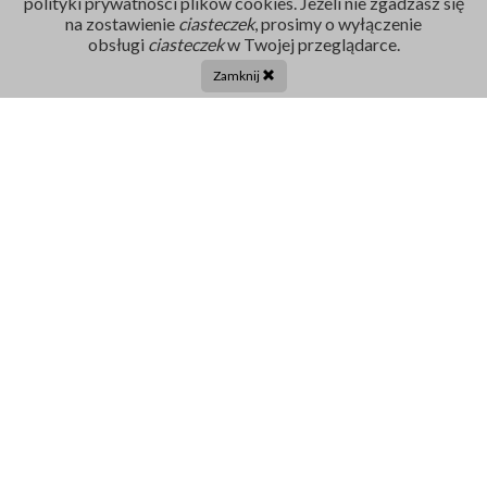
polityki prywatności plików cookies. Jeżeli nie zgadzasz się
na zostawienie
ciasteczek
, prosimy o wyłączenie
Rejestracja
obsługi
ciasteczek
w Twojej przeglądarce.
86 211 91 17
Zamknij
Tel. centrala:
86 272 32 71
E-mail
sekretariat@szpital-grajewo.pl
Facebook
TikTok
Szpital
RODO
Dla pacjenta
Nasi Partnerzy
Aktualności
Oferty Pracy
Projekty UE
Kontakt