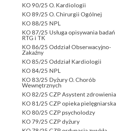
KO 90/25 O. Kardiologii
KO 89/25 O. Chirurgii Ogólnej
KO 88/25 NPL
KO 87/25 Usługa opisywania badań
RTG i TK
KO 86/25 Oddział Obserwacyjno-
Zakaźny
KO 85/25 Oddział Kardiologii
KO 84/25 NPL
KO 83/25 Dyżury O. Chorób
Wewnętrznych
KO 82/25 CZP Asystent zdrowienia
KO 81/25 CZP opieka pielęgniarska
KO 80/25 CZP psycholodzy
KO 79/25 CZP dyżury
KO 78/25 CZP ordynacja zwykła