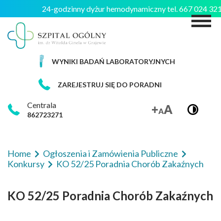
24-godzinny dyżur hemodynamiczny tel. 667 024 3
M
WYNIKI BADAŃ LABORATORYJNYCH
ZAREJESTRUJ SIĘ DO PORADNI
Centrala
862723271
Home
Ogłoszenia i Zamówienia Publiczne
Konkursy
KO 52/25 Poradnia Chorób Zakaźnych
KO 52/25 Poradnia Chorób Zakaźnych