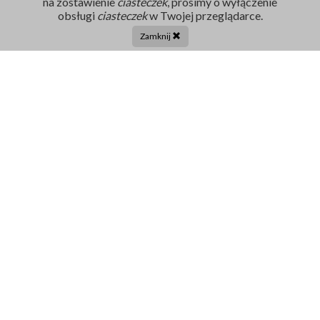
na zostawienie
ciasteczek
, prosimy o wyłączenie
Rejestracja
obsługi
ciasteczek
w Twojej przeglądarce.
86 211 91 17
Zamknij
Tel. centrala:
86 272 32 71
E-mail
sekretariat@szpital-grajewo.pl
Facebook
TikTok
Szpital
RODO
Dla pacjenta
Nasi Partnerzy
Aktualności
Oferty Pracy
Projekty UE
Kontakt
Ogłoszenia i Zamówienia
Dofinansowania