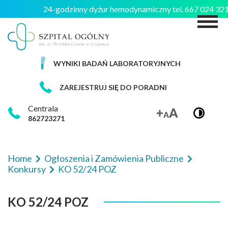
24-godzinny dyżur hemodynamiczny tel. 667 024 3
M
WYNIKI BADAŃ LABORATORYJNYCH
ZAREJESTRUJ SIĘ DO PORADNI
Centrala
862723271
Home
Ogłoszenia i Zamówienia Publiczne
Konkursy
KO 52/24 POZ
KO 52/24 POZ