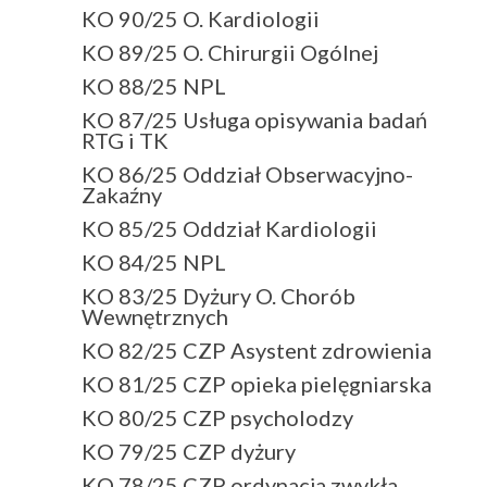
KO 90/25 O. Kardiologii
KO 89/25 O. Chirurgii Ogólnej
KO 88/25 NPL
KO 87/25 Usługa opisywania badań
RTG i TK
KO 86/25 Oddział Obserwacyjno-
Zakaźny
KO 85/25 Oddział Kardiologii
KO 84/25 NPL
KO 83/25 Dyżury O. Chorób
Wewnętrznych
KO 82/25 CZP Asystent zdrowienia
KO 81/25 CZP opieka pielęgniarska
KO 80/25 CZP psycholodzy
KO 79/25 CZP dyżury
KO 78/25 CZP ordynacja zwykła