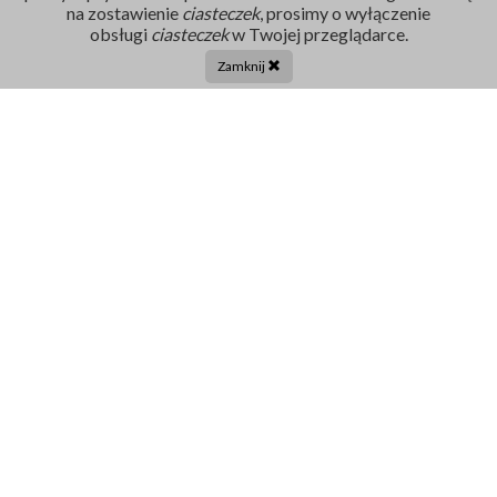
na zostawienie
ciasteczek
, prosimy o wyłączenie
Rejestracja
obsługi
ciasteczek
w Twojej przeglądarce.
86 211 91 17
Zamknij
Tel. centrala:
86 272 32 71
E-mail
sekretariat@szpital-grajewo.pl
Facebook
TikTok
Szpital
RODO
Dla pacjenta
Nasi Partnerzy
Aktualności
Oferty Pracy
Projekty UE
Kontakt
Ogłoszenia i Zamówienia
Dofinansowania