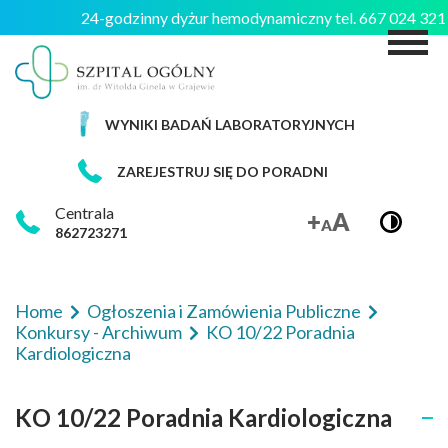
24-godzinny dyżur hemodynamiczny tel. 667 024 32
M
WYNIKI BADAŃ LABORATORYJNYCH
ZAREJESTRUJ SIĘ DO PORADNI
Centrala
862723271
Home
Ogłoszenia i Zamówienia Publiczne
Konkursy - Archiwum
KO 10/22 Poradnia
Kardiologiczna
KO 10/22 Poradnia Kardiologiczna