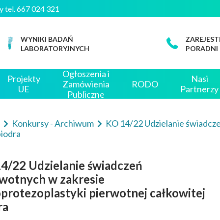
czny tel. 667 024 321
WYNIKI BADAŃ
ZAREJEST
LABORATORYJNYCH
PORADNI
Ogłoszenia i
Projekty
Nasi
Zamówienia
RODO
UE
Partnerzy
Publiczne
e
Konkursy - Archiwum
KO 14/22 Udzielanie świadcz
biodra
4/22 Udzielanie świadczeń
wotnych w zakresie
protezoplastyki pierwotnej całkowitej
ra