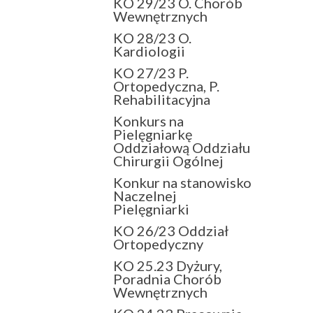
KO 29/23 O. Chorób
Wewnętrznych
KO 28/23 O.
Kardiologii
KO 27/23 P.
Ortopedyczna, P.
Rehabilitacyjna
Konkurs na
Pielęgniarkę
Oddziałową Oddziału
Chirurgii Ogólnej
Konkur na stanowisko
Naczelnej
Pielęgniarki
KO 26/23 Oddział
Ortopedyczny
KO 25.23 Dyżury,
Poradnia Chorób
Wewnętrznych