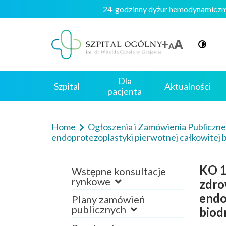
24-godzinny dyżur hemodynami
Dla
Szpital
Aktualności
pacjenta
Home
Ogłoszenia i Zamówienia Publiczn
endoprotezoplastyki pierwotnej całkowitej 
KO 1
Wstępne konsultacje
rynkowe
zdro
endo
Plany zamówień
publicznych
biod