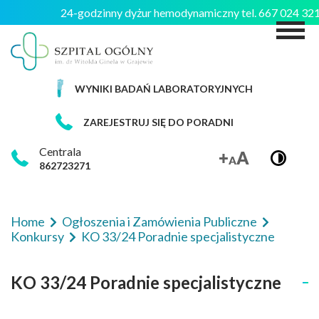
24-godzinny dyżur hemodynamiczny tel. 667 024 3
M
WYNIKI BADAŃ LABORATORYJNYCH
ZAREJESTRUJ SIĘ DO PORADNI
Centrala
862723271
Home
Ogłoszenia i Zamówienia Publiczne
Konkursy
KO 33/24 Poradnie specjalistyczne
KO 33/24 Poradnie specjalistyczne