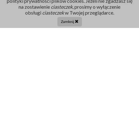
polityki prywatności plików cookies. Jeżeli nie zgadzasz się
na zostawienie
ciasteczek
, prosimy o wyłączenie
Rejestracja
obsługi
ciasteczek
w Twojej przeglądarce.
86 211 91 17
Zamknij
Tel. centrala:
86 272 32 71
E-mail
sekretariat@szpital-grajewo.pl
Facebook
TikTok
Szpital
RODO
Dla pacjenta
Nasi Partnerzy
Aktualności
Oferty Pracy
Projekty UE
Kontakt