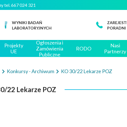
czny tel. 667 024 321
WYNIKI BADAŃ
ZAREJEST
LABORATORYJNYCH
PORADNI
Ogłoszenia i
Projekty
Nasi
Zamówienia
RODO
UE
Partnerzy
Publiczne
e
Konkursy - Archiwum
KO 30/22 Lekarze POZ
0/22 Lekarze POZ