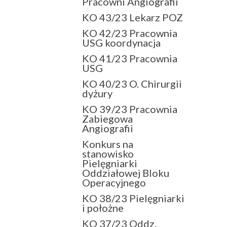
Pracowni Angiografii
KO 43/23 Lekarz POZ
KO 42/23 Pracownia
USG koordynacja
KO 41/23 Pracownia
USG
KO 40/23 O. Chirurgii
dyżury
KO 39/23 Pracownia
Zabiegowa
Angiografii
Konkurs na
stanowisko
Pielęgniarki
Oddziałowej Bloku
Operacyjnego
KO 38/23 Pielęgniarki
i położne
KO 37/23 Oddz.