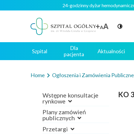
24-godzinny dyżur hemodynami
Dla
Szpital
Aktualności
pacjenta
Home
Ogłoszenia i Zamówienia Publiczn
KO 3
Wstępne konsultacje
rynkowe
Plany zamówień
publicznych
Przetargi