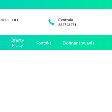
Centrala
RUJ SIĘ DO
862723271
Oferty
Kontakt
Dofinansowania
Pracy