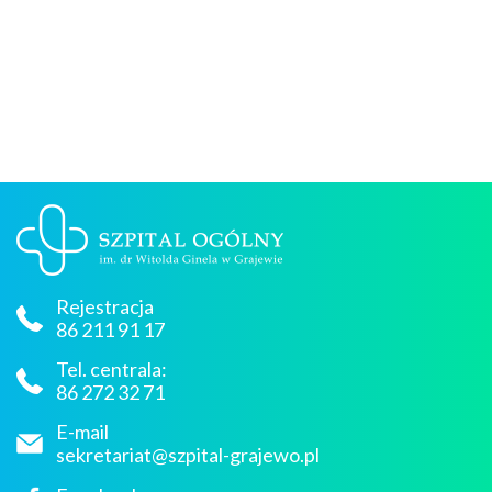
Rejestracja
86 211 91 17
Tel. centrala:
86 272 32 71
E-mail
sekretariat@szpital-grajewo.pl