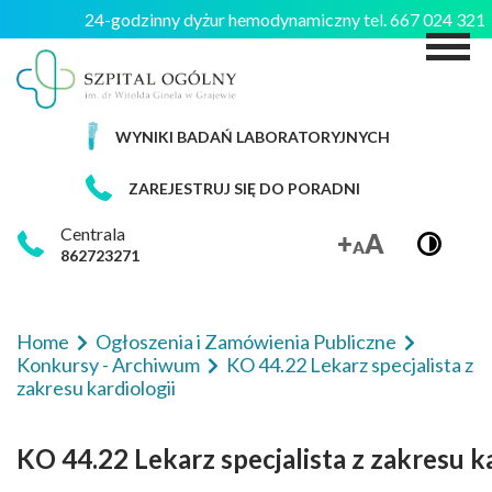
24-godzinny dyżur hemodynamiczny tel. 667 024 32
M
WYNIKI BADAŃ LABORATORYJNYCH
ZAREJESTRUJ SIĘ DO PORADNI
Centrala
862723271
Home
Ogłoszenia i Zamówienia Publiczne
Konkursy - Archiwum
KO 44.22 Lekarz specjalista z
zakresu kardiologii
KO 44.22 Lekarz specjalista z zakresu ka