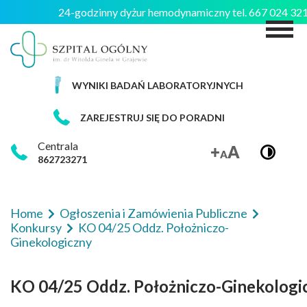
24-godzinny dyżur hemodynamiczny tel. 667 024 3
M
WYNIKI BADAŃ LABORATORYJNYCH
ZAREJESTRUJ SIĘ DO PORADNI
Centrala
862723271
Home
Ogłoszenia i Zamówienia Publiczne
Konkursy
KO 04/25 Oddz. Położniczo-
Ginekologiczny
KO 04/25 Oddz. Położniczo-Ginekologi