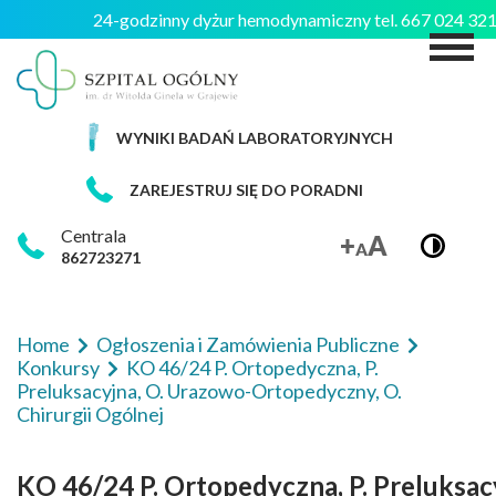
24-godzinny dyżur hemodynamiczny tel. 667 024 3
M
WYNIKI BADAŃ LABORATORYJNYCH
ZAREJESTRUJ SIĘ DO PORADNI
Centrala
862723271
Home
Ogłoszenia i Zamówienia Publiczne
Konkursy
KO 46/24 P. Ortopedyczna, P.
Preluksacyjna, O. Urazowo-Ortopedyczny, O.
Chirurgii Ogólnej
KO 46/24 P. Ortopedyczna, P. Preluksac