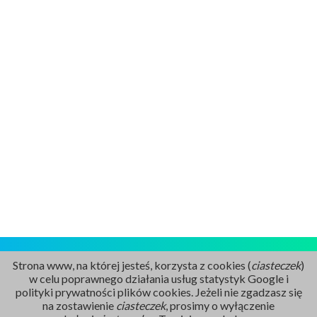
Strona www, na której jesteś, korzysta z cookies (
ciasteczek
)
w celu poprawnego działania usług statystyk Google i
polityki prywatności plików cookies. Jeżeli nie zgadzasz się
na zostawienie
ciasteczek
, prosimy o wyłączenie
Rejestracja