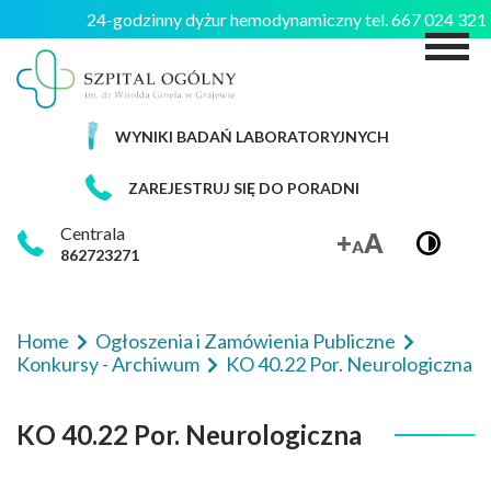
24-godzinny dyżur hemodynamiczny tel. 667 024 32
M
WYNIKI BADAŃ LABORATORYJNYCH
ZAREJESTRUJ SIĘ DO PORADNI
Centrala
862723271
Home
Ogłoszenia i Zamówienia Publiczne
Konkursy - Archiwum
KO 40.22 Por. Neurologiczna
KO 40.22 Por. Neurologiczna