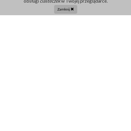
obsługi
ciasteczek
w Twojej przeglądarce.
86 211 91 17
Zamknij
Tel. centrala:
86 272 32 71
E-mail
sekretariat@szpital-grajewo.pl
Facebook
TikTok
Szpital
RODO
Dla pacjenta
Nasi Partnerzy
Aktualności
Oferty Pracy
Projekty UE
Kontakt
Ogłoszenia i Zamówienia
Dofinansowania
Publiczne